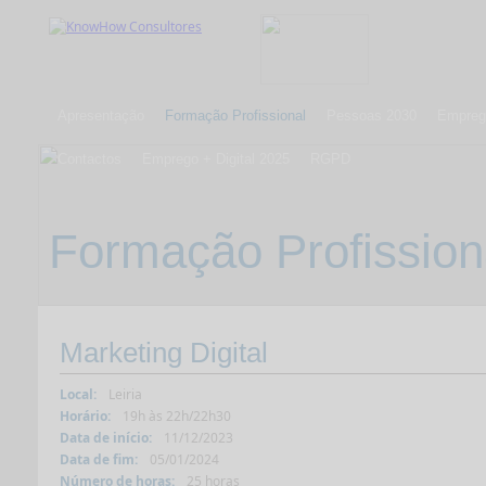
Apresentação
Formação Profissional
Pessoas 2030
Emprego
Contactos
Emprego + Digital 2025
RGPD
Formação Profission
Marketing Digital
Local:
Leiria
Horário:
19h às 22h/22h30
Data de início:
11/12/2023
Data de fim:
05/01/2024
Número de horas:
25 horas