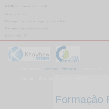
A PHP Error was encountered
Severity: Notice
Message: Trying to get property of non-object
Filename: controllers/cursos.php
Line Number: 86
Apresentação
Formação Profissional
Pessoas 2030
Em
Contactos
Emprego + Digital 2025
RGPD
Formação P