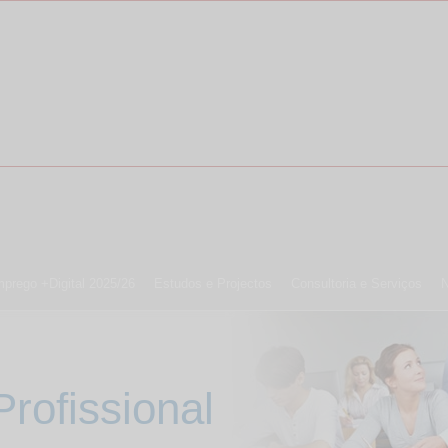
prego +Digital 2025/26
Estudos e Projectos
Consultoria e Serviços
N
rofissional